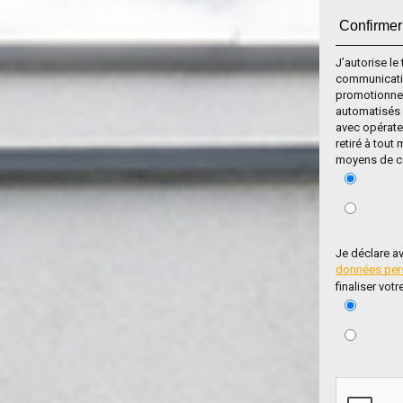
J’autorise l
communicatio
promotionnel
automatisés 
avec opérateu
retiré à tout
moyens de co
Je déclare av
données per
finaliser vot