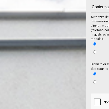
Autorizzo il 
informazioni
ulteriori mod
(telefono con
in qualsiasi
modalità.
Dichiaro di a
dati saranno u